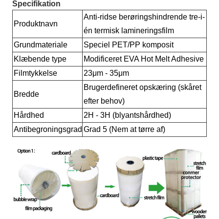
Specifikation
Anti-ridse berøringshindrende tre-i-
Produktnavn
én termisk lamineringsfilm
Grundmateriale
Speciel PET/PP komposit
Klæbende type
Modificeret EVA Hot Melt Adhesive
Filmtykkelse
23μm - 35μm
Brugerdefineret opskæring (skåret
Bredde
efter behov)
Hårdhed
2H - 3H (blyantshårdhed)
Antibegroningsgrad
Grad 5 (Nem at tørre af)