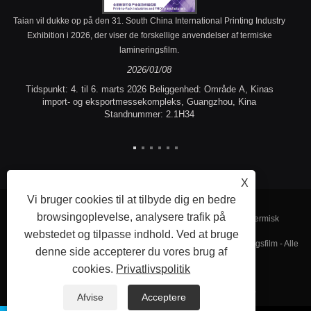
Taian vil dukke op på den 31. South China International Printing Industry
Exhibition i 2026, der viser de forskellige anvendelser af termiske
lamineringsfilm.
2026/01/08
Tidspunkt: 4. til 6. marts 2026 Beliggenhed: Område A, Kinas
import- og eksportmessekompleks, Guangzhou, Kina
Standnummer: 2.1H34
X
Vi bruger cookies til at tilbyde dig en bedre
browsingoplevelse, analysere trafik på
Copyright © 2023 Fujian Taian Lamination Film Co., Ltd. - Termisk
webstedet og tilpasse indhold. Ved at bruge
lamineringsfilm, lamineret stålfilm, prægning af termisk lamineringsfilm - Alle
denne side accepterer du vores brug af
cookies.
Privatlivspolitik
rettigheder forbeholdes.
Links
Sitemap
RSS
XML
Privacy Policy
Afvise
Acceptere