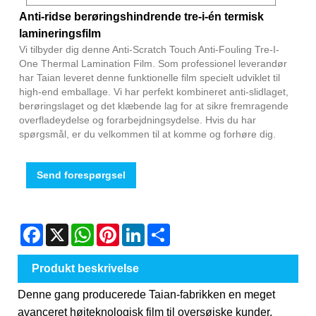
Anti-ridse berøringshindrende tre-i-én termisk
lamineringsfilm
Vi tilbyder dig denne Anti-Scratch Touch Anti-Fouling Tre-I-
One Thermal Lamination Film. Som professionel leverandør
har Taian leveret denne funktionelle film specielt udviklet til
high-end emballage. Vi har perfekt kombineret anti-slidlaget,
berøringslaget og det klæbende lag for at sikre fremragende
overfladeydelse og forarbejdningsydelse. Hvis du har
spørgsmål, er du velkommen til at komme og forhøre dig.
Send forespørgsel
Facebook
X
WhatsApp
Pinterest
LinkedIn
Share
Produkt beskrivelse
Denne gang producerede Taian-fabrikken en meget
avanceret højteknologisk film til oversøiske kunder.